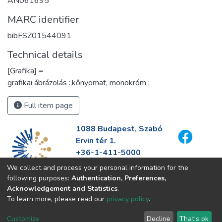
AN061695
MARC identifier
bibFSZ01544091
Technical details
[Grafika] =
grafikai ábrázolás :,kőnyomat, monokróm ;
Full item page
1088 Budapest, Szabó
Ervin tér 1.
+36-1-411-5000
info@fszek.hu
We collect and process your personal information for the
https://fszek.hu
following purposes:
Authentication, Preferences,
Acknowledgement and Statistics
.
To learn more, please read our
privacy policy
.
Customize
Decline
That's ok