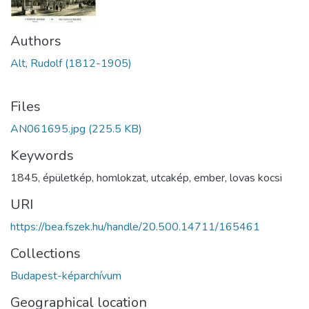
Authors
Alt, Rudolf (1812-1905)
Files
AN061695.jpg
(225.5 KB)
Keywords
1845
,
épületkép
,
homlokzat
,
utcakép
,
ember
,
lovas kocsi
URI
https://bea.fszek.hu/handle/20.500.14711/165461
Collections
Budapest-képarchívum
Geographical location