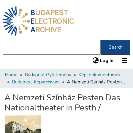
B
UDAPEST
E
LECTRONIC
A
RCHIVE
Search
(current
Log In
Home
Budapest Gyűjtemény
Képi dokumentumok
Communities & Collections
Budapest-képarchívum
A Nemzeti Színház Pesten Das Nationaltheater in Pesth /
All of DSpace
A Nemzeti Színház Pesten Das
Statistics
Nationaltheater in Pesth /
About us