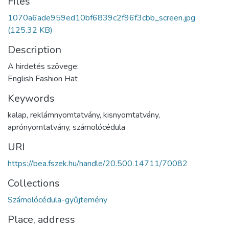
Files
1070a6ade959ed10bf6839c2f96f3cbb_screen.jpg
(125.32 KB)
Description
A hirdetés szövege:
English Fashion Hat
Keywords
kalap
,
reklámnyomtatvány
,
kisnyomtatvány
,
aprónyomtatvány
,
számolócédula
URI
https://bea.fszek.hu/handle/20.500.14711/70082
Collections
Számolócédula-gyűjtemény
Place, address