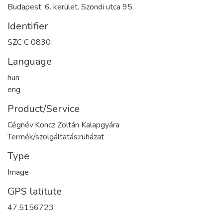
Budapest. 6. kerület. Szondi utca 95.
Identifier
SZC C 0830
Language
hun
eng
Product/Service
Cégnév:Koncz Zoltán Kalapgyára
Termék/szolgáltatás:ruházat
Type
Image
GPS latitute
47.5156723