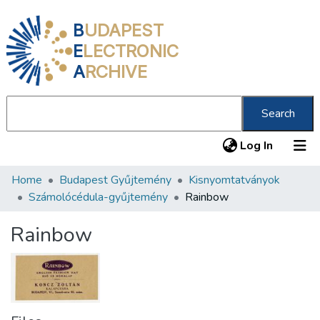
B
UDAPEST
E
LECTRONIC
A
RCHIVE
Search
(current
Log In
Home
Budapest Gyűjtemény
Kisnyomtatványok
Communities & Collections
Számolócédula-gyűjtemény
Rainbow
All of DSpace
Rainbow
Statistics
About us