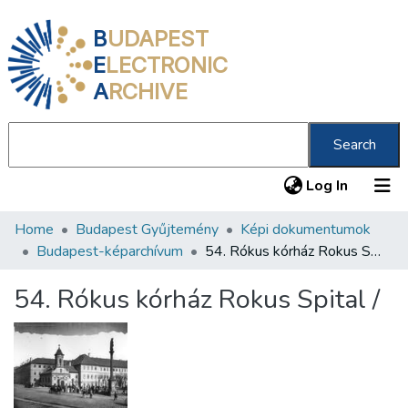
B
UDAPEST
E
LECTRONIC
A
RCHIVE
Search
(current
Log In
Home
Budapest Gyűjtemény
Képi dokumentumok
Communities & Collections
Budapest-képarchívum
54. Rókus kórház Rokus Spital /
All of DSpace
54. Rókus kórház Rokus Spital /
Statistics
About us