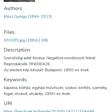
Authors
Klösz György (1844-1913)
Files
001035.jpg
(188.62 KB)
Description
Szerzőségi adat forrása: Negatívra montírozott felirat
Reprodukciók: RN000426
Az eredeti kép készült: Budapest, 1890-es évek
Keywords
kápolna
,
kórház
,
egyházi művészet
,
szobor
,
kerítés
,
személy
,
fogat
,
lóvasút
,
utcakép
,
1890-es évek
URI
https://bea.fszek.hu/handle/20.500.14711/154448