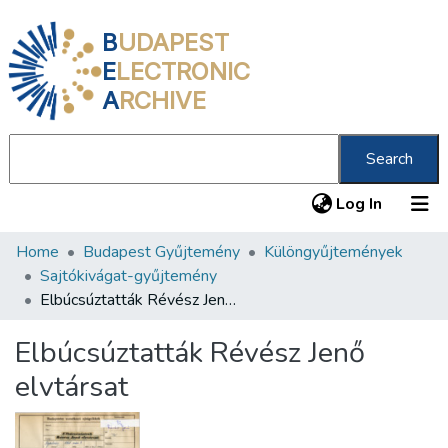
B
UDAPEST
E
LECTRONIC
A
RCHIVE
Search
(current
Log In
Home
Budapest Gyűjtemény
Különgyűjtemények
Communities & Collections
Sajtókivágat-gyűjtemény
All of DSpace
Elbúcsúztatták Révész Jenő elvtársat
Statistics
Elbúcsúztatták Révész Jenő
About us
elvtársat