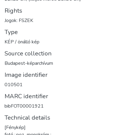
Rights
Jogok: FSZEK
Type
KÉP / önálló kép
Source collection
Budapest-képarchívum
Image identifier
010501
MARC identifier
bibFOT00001921
Technical details
[Fénykép]
fotó :,poz., monokróm ;