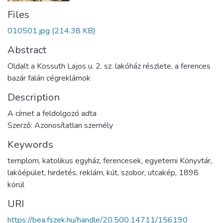
Files
010501.jpg
(214.38 KB)
Abstract
Oldalt a Kossuth Lajos u. 2. sz. lakóház részlete, a ferences
bazár falán cégreklámok
Description
A címet a feldolgozó adta
Szerző: Azonosítatlan személy
Keywords
templom
,
katolikus egyház
,
ferencesek
,
egyetemi Könyvtár
,
lakóépület
,
hirdetés
,
reklám
,
kút
,
szobor
,
utcakép
,
1898
körül
URI
https://bea.fszek.hu/handle/20.500.14711/156190