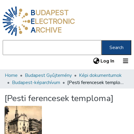
B
UDAPEST
E
LECTRONIC
A
RCHIVE
Search
(current
Log In
Home
Budapest Gyűjtemény
Képi dokumentumok
Communities & Collections
Budapest-képarchívum
[Pesti ferencesek temploma]
All of DSpace
[Pesti ferencesek temploma]
Statistics
About us