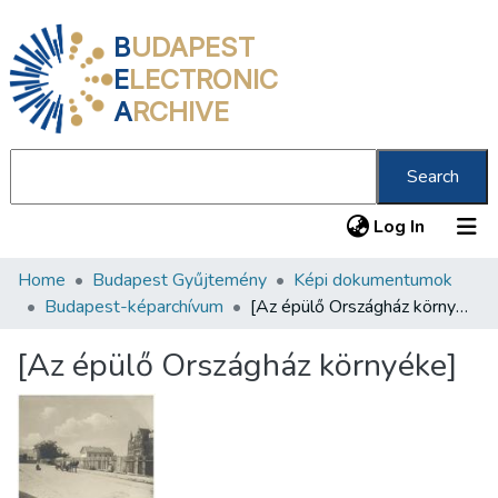
B
UDAPEST
E
LECTRONIC
A
RCHIVE
Search
(current
Log In
Home
Budapest Gyűjtemény
Képi dokumentumok
Communities & Collections
Budapest-képarchívum
[Az épülő Országház környéke]
All of DSpace
[Az épülő Országház környéke]
Statistics
About us