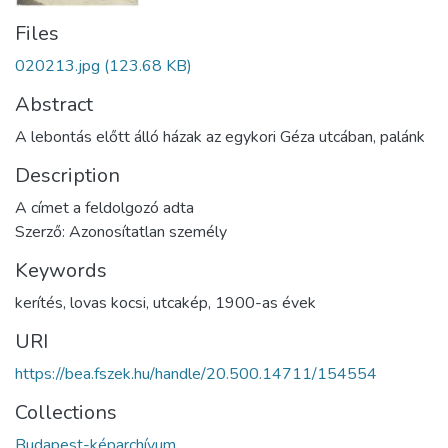
Files
020213.jpg
(123.68 KB)
Abstract
A lebontás előtt álló házak az egykori Géza utcában, palánk
Description
A címet a feldolgozó adta
Szerző: Azonosítatlan személy
Keywords
kerítés
,
lovas kocsi
,
utcakép
,
1900-as évek
URI
https://bea.fszek.hu/handle/20.500.14711/154554
Collections
Budapest-képarchívum