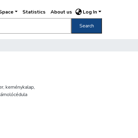
DSpace
Statistics
About us
Log In
Search
er
,
keménykalap
,
zámolócédula