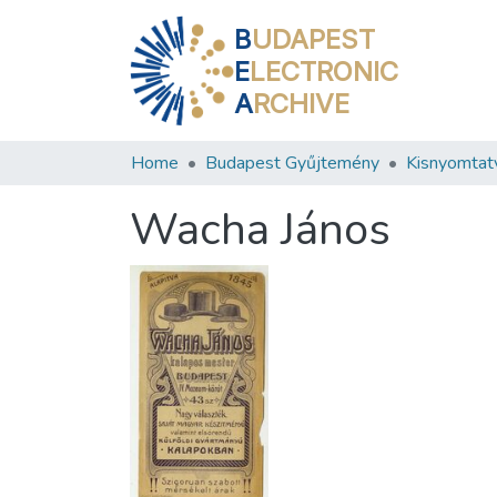
B
UDAPEST
E
LECTRONIC
A
RCHIVE
Home
Budapest Gyűjtemény
Kisnyomtat
Wacha János