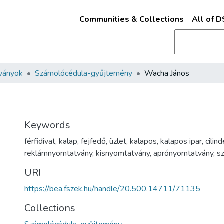
Communities & Collections
All of 
ványok
Számolócédula-gyűjtemény
Wacha János
Keywords
férfidivat
,
kalap
,
fejfedő
,
üzlet
,
kalapos
,
kalapos ipar
,
cilind
reklámnyomtatvány
,
kisnyomtatvány
,
aprónyomtatvány
,
s
URI
https://bea.fszek.hu/handle/20.500.14711/71135
Collections