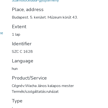
Számolócédula-gyűjtemény
Place, address
Budapest. 5. kerület. Múzeum körút 43.
Extent
ee
1 lap
Identifier
SZC C 1628
Language
hun
Product/Service
Cégnév:Wacha János kalapos mester
Termék/szolgáltatás:ruházat
Type