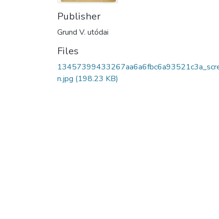
Publisher
Grund V. utódai
Files
13457399433267aa6a6fbc6a93521c3a_scr
n.jpg
(198.23 KB)