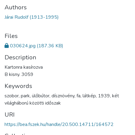
Authors
Járai Rudolf (1913-1995)
Files
030624.jpg
(187.36 KB)
Description
Kartonra kasírozva
B kisny. 3059
Keywords
szobor
,
park
,
ülőbútor
,
dísznövény
,
fa
,
látkép
,
1939
,
két
világháború közötti időszak
URI
https://bea.fszek.hu/handle/20.500.14711/164572