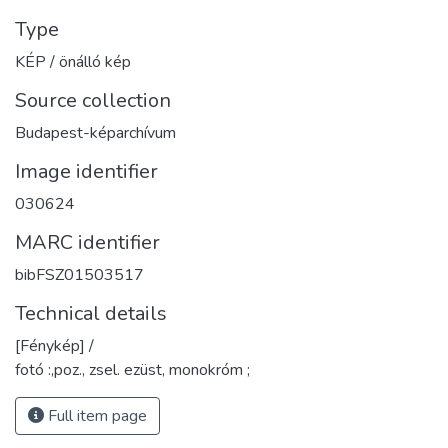
Type
KÉP / önálló kép
Source collection
Budapest-képarchívum
Image identifier
030624
MARC identifier
bibFSZ01503517
Technical details
[Fénykép] /
fotó :,poz., zsel. ezüst, monokróm ;
Full item page