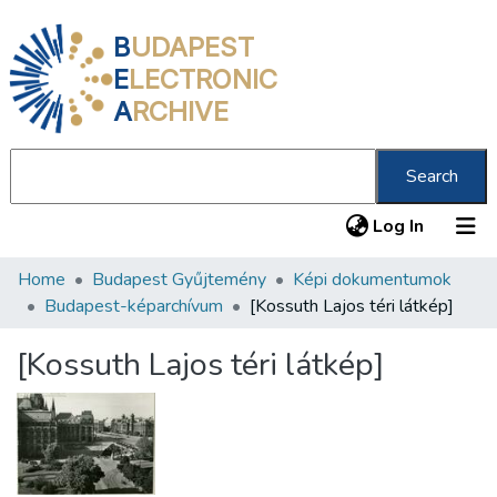
B
UDAPEST
E
LECTRONIC
A
RCHIVE
Search
(current
Log In
Home
Budapest Gyűjtemény
Képi dokumentumok
Communities & Collections
Budapest-képarchívum
[Kossuth Lajos téri látkép]
All of DSpace
[Kossuth Lajos téri látkép]
Statistics
About us