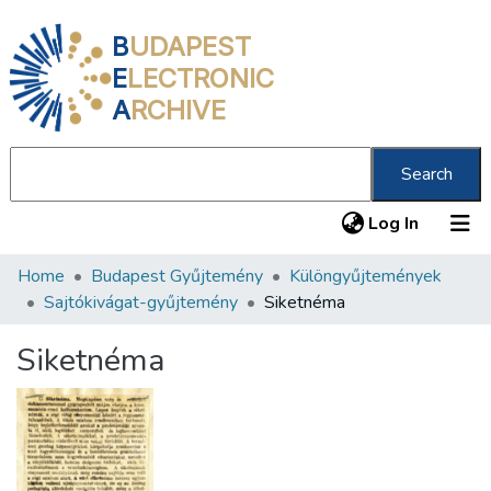
B
UDAPEST
E
LECTRONIC
A
RCHIVE
Search
(current
Log In
Home
Budapest Gyűjtemény
Különgyűjtemények
Communities & Collections
Sajtókivágat-gyűjtemény
Siketnéma
All of DSpace
Siketnéma
Statistics
About us