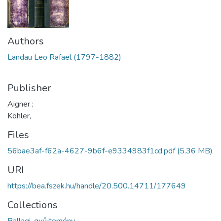
Authors
Landau Leo Rafael (1797-1882)
Publisher
Aigner ;
Köhler,
Files
56bae3af-f62a-4627-9b6f-e9334983f1cd.pdf
(5.36 MB)
URI
https://bea.fszek.hu/handle/20.500.14711/177649
Collections
Ballagi-gyűjtemény