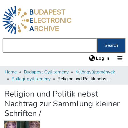
B
UDAPEST
E
LECTRONIC
A
RCHIVE
Search
(current
Log In
Home
Budapest Gyűjtemény
Különgyűjtemények
Communities & Collections
Ballagi-gyűjtemény
Religion und Politik nebst Nachtrag zur Sammlung kleiner Schriften /
All of DSpace
Religion und Politik nebst
Statistics
Nachtrag zur Sammlung kleiner
About us
Schriften /