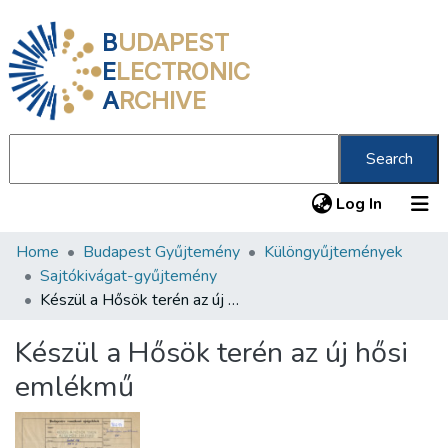
B
UDAPEST
E
LECTRONIC
A
RCHIVE
Search
(current
Log In
Home
Budapest Gyűjtemény
Különgyűjtemények
Communities & Collections
Sajtókivágat-gyűjtemény
All of DSpace
Készül a Hősök terén az új hősi emlékmű
Statistics
Készül a Hősök terén az új hősi
About us
emlékmű