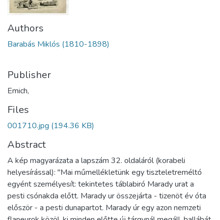
Authors
Barabás Miklós (1810-1898)
Publisher
Emich,
Files
001710.jpg
(194.36 KB)
Abstract
A kép magyarázata a lapszám 32. oldaláról (korabeli
helyesírással): "Mai műmellékletünk egy tiszteletreméltó
egyént személyesít: tekintetes táblabiró Marady urat a
pesti csónakda előtt. Marady ur összejárta - tizenöt év óta
először - a pesti dunapartot. Marady úr egy azon nemzeti
flaneurok közöl, ki minden előtte új tárgynál megáll, ballábát