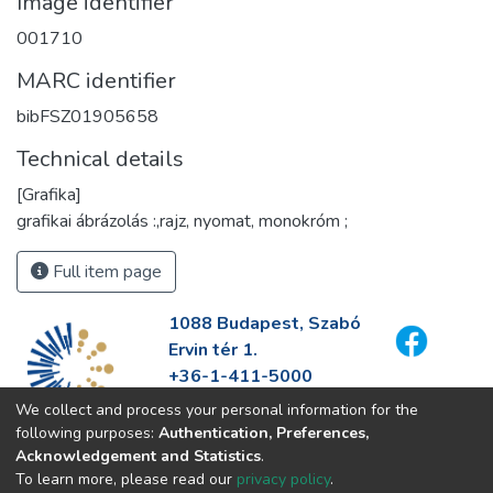
Image identifier
001710
MARC identifier
bibFSZ01905658
Technical details
[Grafika]
grafikai ábrázolás :,rajz, nyomat, monokróm ;
Full item page
1088 Budapest, Szabó
Ervin tér 1.
+36-1-411-5000
info@fszek.hu
We collect and process your personal information for the
https://fszek.hu
following purposes:
Authentication, Preferences,
Acknowledgement and Statistics
.
To learn more, please read our
privacy policy
.