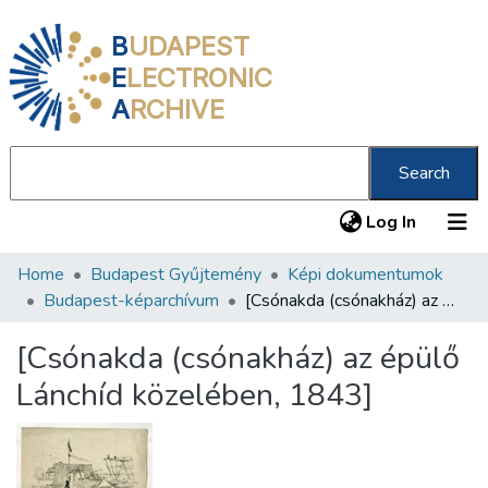
B
UDAPEST
E
LECTRONIC
A
RCHIVE
Search
(current
Log In
Home
Budapest Gyűjtemény
Képi dokumentumok
Communities & Collections
Budapest-képarchívum
[Csónakda (csónakház) az épülő Lánchíd közelében, 1843]
All of DSpace
[Csónakda (csónakház) az épülő
Statistics
Lánchíd közelében, 1843]
About us