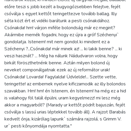
előre teszi s jobb kezét a bugyogózsebben felejtve, fejét
csóválja s egyet kettőt teringettezve tovább ballag. Illy
séta közt ért el vidéki barátunk a pesti csónakdához.
Csónakda! hm! várjon miféle bolondság már ez megint?
Akármibe mernék fogadni, hogy ez újra a gróf Széchenyi`
gondolatja. Istenem! mit nem gondol ki mindent ez a
Széchenyi ?...Csónakda! már minek az! ... ki lakik benne? ... ki
veszi hasznát? ... Még ha nálunk Nádudvaron volna, hogy
birkát föröszthetnénk benne. Aztán milyen bolond új
neveket componálgatnak ezek az új reformátor urak!
Csónakda! Lovarda! Fagylalda! Üdvlelde!... Szette vette,
teringette! az embernek nyelve kificzamodik az illy bolondos
szavakban. Hm! hm! én Istenem, én Istenem! ha még ez a hid
is valahogy föl talál épülni, uram kegyelmezz! mi lesz még
akkor a magyarból!? (Marady ur kettőt pödrít bajuszán, fejét
csóválja s lassú urias léptekkel tovább áll). A rajzot Barabás
kedvelt ónja, kizárólag lapunk` számára rajzolá, s Grimm V.
ur` pesti kőnyomdája nyomtatta."