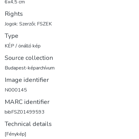
6x4,5 cm
Rights
Jogok: Szerzői; FSZEK
Type
KÉP / önálló kép
Source collection
Budapest-képarchívum
Image identifier
N000145
MARC identifier
bibFSZ01499593
Technical details
[Fénykép]