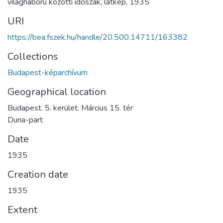
világháború közötti időszak
,
látkép
,
1935
URI
https://bea.fszek.hu/handle/20.500.14711/163382
Collections
Budapest-képarchívum
Geographical location
Budapest. 5. kerület. Március 15. tér
Duna-part
Date
1935
Creation date
1935
Extent