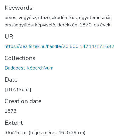
Keywords
orvos
,
vegyész
,
utazó
,
akadémikus
,
egyetemi tanár
,
országgyűlési képviselő
,
derékkép
,
1870-es évek
URI
https://bea.fszek.hu/handle/20.500.14711/171692
Collections
Budapest-képarchívum
Date
[1873 körül]
Creation date
1873
Extent
36x25 cm, (teljes méret: 46,3x39 cm)