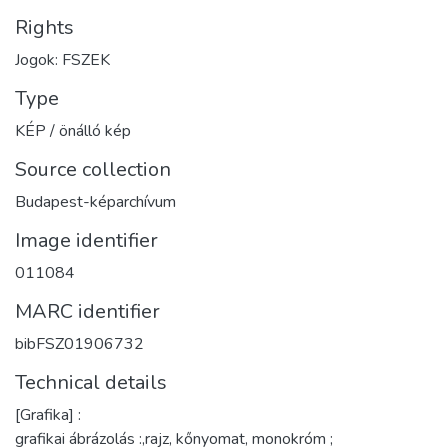
Rights
Jogok: FSZEK
Type
KÉP / önálló kép
Source collection
Budapest-képarchívum
Image identifier
011084
MARC identifier
bibFSZ01906732
Technical details
[Grafika] :
grafikai ábrázolás :,rajz, kőnyomat, monokróm ;