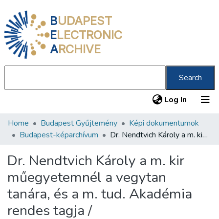
B
UDAPEST
E
LECTRONIC
A
RCHIVE
Search
(current
Log In
Home
Budapest Gyűjtemény
Képi dokumentumok
Communities & Collections
Budapest-képarchívum
Dr. Nendtvich Károly a m. kir műegyetemnél a vegytan tanára, és a m. tud. Akadémia rendes tagja /
All of DSpace
Dr. Nendtvich Károly a m. kir
Statistics
műegyetemnél a vegytan
About us
tanára, és a m. tud. Akadémia
rendes tagja /