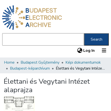
B
UDAPEST
E
LECTRONIC
A
RCHIVE
Search
(current
Log In
Home
Budapest Gyűjtemény
Képi dokumentumok
Communities & Collections
Budapest-képarchívum
Élettani és Vegytani Intézet alaprajza
All of DSpace
Élettani és Vegytani Intézet
Statistics
alaprajza
About us