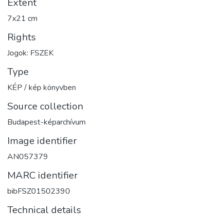
Extent
7x21 cm
Rights
Jogok: FSZEK
Type
KÉP / kép könyvben
Source collection
Budapest-képarchívum
Image identifier
AN057379
MARC identifier
bibFSZ01502390
Technical details