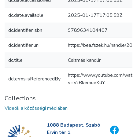
dc.date.accessioned
2025-01-17T17:05:59Z
dc.date.available
2025-01-17T17:05:59Z
dc.identifier.isbn
9789634104407
dc.identifier.uri
https://bea.fszek.hu/handle/2
dc.title
Csizmás kandúr
https://www.youtube.com/watc
dcterms.isReferencedBy
v=VzBkemueKdY
Collections
Videók a közösségi médiában
1088 Budapest, Szabó
Ervin tér 1.