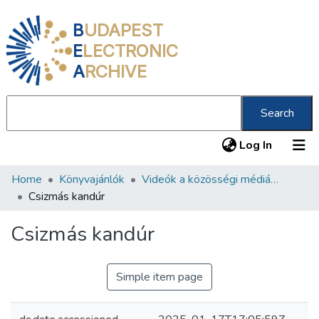
B
UDAPEST
E
LECTRONIC
A
RCHIVE
Search
(current
Log In
Home
Könyvajánlók
Videók a közösségi médiában
Communities & Collections
Csizmás kandúr
All of DSpace
Csizmás kandúr
Statistics
About us
Simple item page