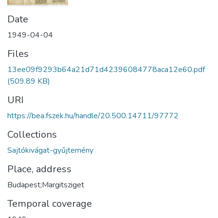
Date
1949-04-04
Files
13ee09f9293b64a21d71d42396084778aca12e60.pdf
(509.89 KB)
URI
https://bea.fszek.hu/handle/20.500.14711/97772
Collections
Sajtókivágat-gyűjtemény
Place, address
Budapest;Margitsziget
Temporal coverage