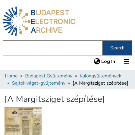
B
UDAPEST
E
LECTRONIC
A
RCHIVE
Search
(current
Log In
Home
Budapest Gyűjtemény
Különgyűjtemények
Communities & Collections
Sajtókivágat-gyűjtemény
[A Margitsziget szépítése]
All of DSpace
[A Margitsziget szépítése]
Statistics
About us