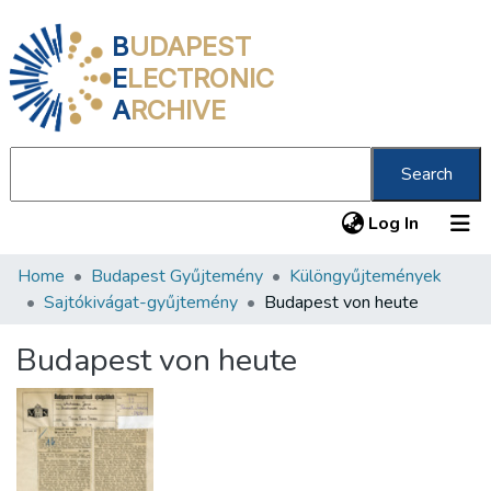
B
UDAPEST
E
LECTRONIC
A
RCHIVE
Search
(current
Log In
Home
Budapest Gyűjtemény
Különgyűjtemények
Communities & Collections
Sajtókivágat-gyűjtemény
Budapest von heute
All of DSpace
Budapest von heute
Statistics
About us