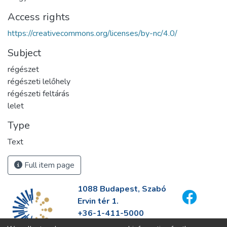
Access rights
https://creativecommons.org/licenses/by-nc/4.0/
Subject
régészet
régészeti lelőhely
régészeti feltárás
lelet
Type
Text
Full item page
1088 Budapest, Szabó
Ervin tér 1.
+36-1-411-5000
info@fszek.hu