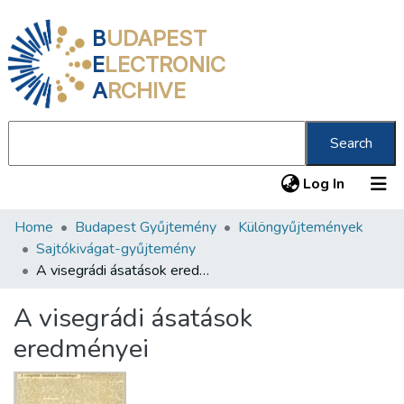
B
UDAPEST
E
LECTRONIC
A
RCHIVE
Search
(current
Log In
Home
Budapest Gyűjtemény
Különgyűjtemények
Communities & Collections
Sajtókivágat-gyűjtemény
All of DSpace
A visegrádi ásatások eredményei
Statistics
A visegrádi ásatások
About us
eredményei