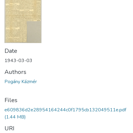
Date
1943-03-03
Authors
Pogány Kázmér
Files
e609836d2e28954164244c0f1795cb132049511e.pdf
(1.44 MB)
URI