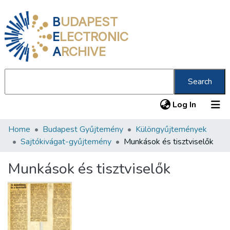
B
UDAPEST
E
LECTRONIC
A
RCHIVE
Search
(current
Log In
Home
Budapest Gyűjtemény
Különgyűjtemények
Communities & Collections
Sajtókivágat-gyűjtemény
Munkások és tisztviselők
All of DSpace
Munkások és tisztviselők
Statistics
About us