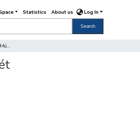
DSpace
Statistics
About us
Log In
Search
Megkezdték a Néprajzi Múzeum áttelepítését
ét