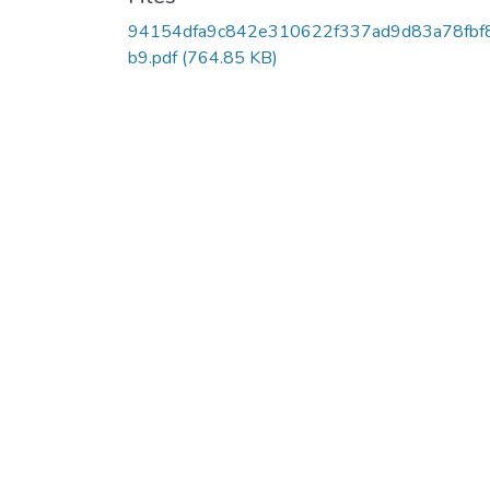
94154dfa9c842e310622f337ad9d83a78fbf
b9.pdf
(764.85 KB)