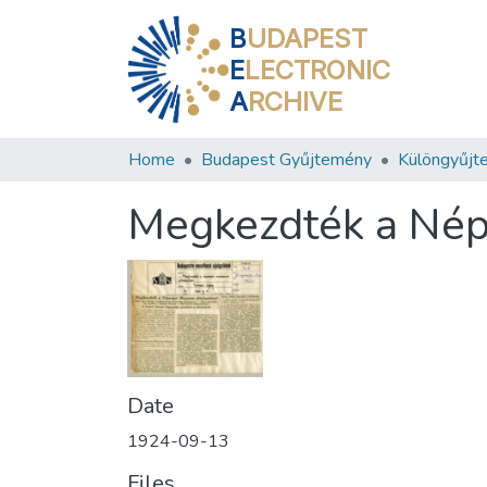
B
UDAPEST
E
LECTRONIC
A
RCHIVE
Home
Budapest Gyűjtemény
Különgyűjt
Megkezdték a Népr
Date
1924-09-13
Files