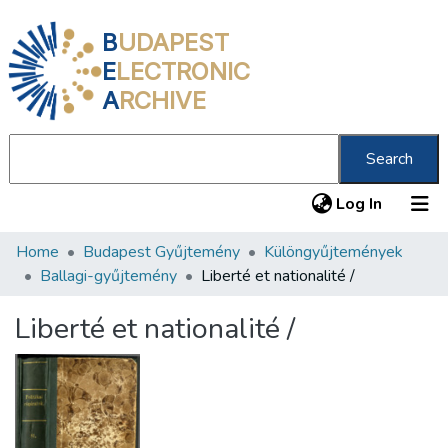
B
UDAPEST
E
LECTRONIC
A
RCHIVE
Search
(current
Log In
Home
Budapest Gyűjtemény
Különgyűjtemények
Communities & Collections
Ballagi-gyűjtemény
Liberté et nationalité /
All of DSpace
Liberté et nationalité /
Statistics
About us