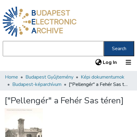
B
UDAPEST
E
LECTRONIC
A
RCHIVE
Search
(current
Log In
Home
Budapest Gyűjtemény
Képi dokumentumok
Communities & Collections
Budapest-képarchívum
["Pellengér" a Fehér Sas téren]
All of DSpace
["Pellengér" a Fehér Sas téren]
Statistics
About us