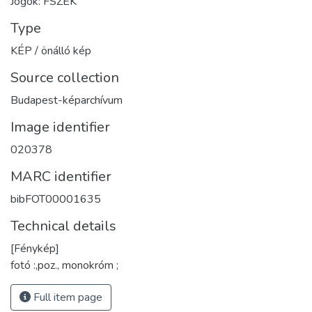
Jogok: FSZEK
Type
KÉP / önálló kép
Source collection
Budapest-képarchívum
Image identifier
020378
MARC identifier
bibFOT00001635
Technical details
[Fénykép]
fotó :,poz., monokróm ;
Full item page