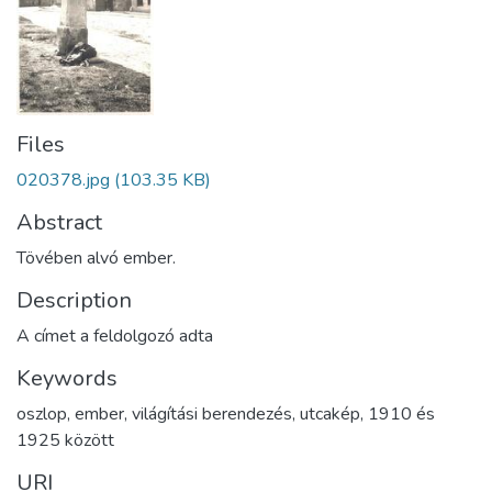
Files
020378.jpg
(103.35 KB)
Abstract
Tövében alvó ember.
Description
A címet a feldolgozó adta
Keywords
oszlop
,
ember
,
világítási berendezés
,
utcakép
,
1910 és
1925 között
URI