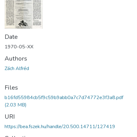
Date
1970-05-XX
Authors
Zách Alfréd
Files
b16fd55984cb5f9c59b9abb0a7c7d74772e3f3a8.pdf
(2.03 MB)
URI
https://bea.fszek.hu/handle/20.500.14711/127419