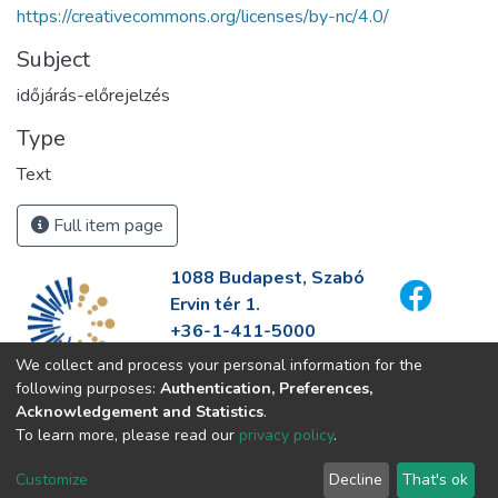
https://creativecommons.org/licenses/by-nc/4.0/
Subject
időjárás-előrejelzés
Type
Text
Full item page
1088 Budapest, Szabó
Ervin tér 1.
+36-1-411-5000
info@fszek.hu
We collect and process your personal information for the
https://fszek.hu
following purposes:
Authentication, Preferences,
Acknowledgement and Statistics
.
To learn more, please read our
privacy policy
.
Customize
Decline
That's ok