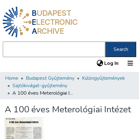
B
UDAPEST
E
LECTRONIC
A
RCHIVE
Search
(current
Log In
Home
Budapest Gyűjtemény
Különgyűjtemények
Communities & Collections
Sajtókivágat-gyűjtemény
All of DSpace
A 100 éves Meterológiai Intézet
Statistics
A 100 éves Meterológiai Intézet
About us