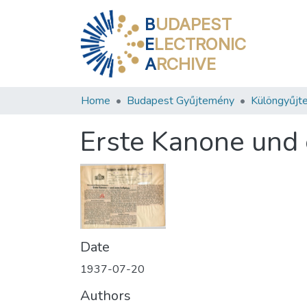
B
UDAPEST
E
LECTRONIC
A
RCHIVE
Home
Budapest Gyűjtemény
Különgyűjt
Erste Kanone und e
Date
1937-07-20
Authors