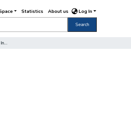
DSpace
Statistics
About us
Log In
Search
Erste Kanone und erste Inflation