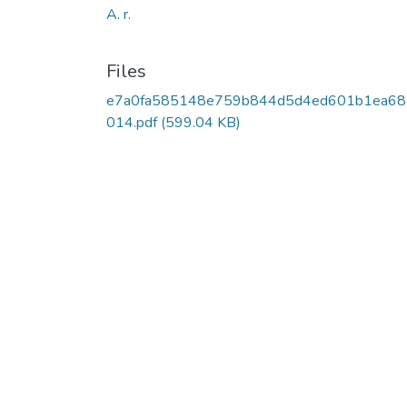
A. r.
Files
e7a0fa585148e759b844d5d4ed601b1ea68
014.pdf
(599.04 KB)