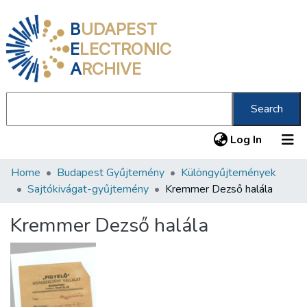
B
UDAPEST
E
LECTRONIC
A
RCHIVE
Search
(current
Log In
Home
Budapest Gyűjtemény
Különgyűjtemények
Communities & Collections
Sajtókivágat-gyűjtemény
Kremmer Dezső halála
All of DSpace
Kremmer Dezső halála
Statistics
About us