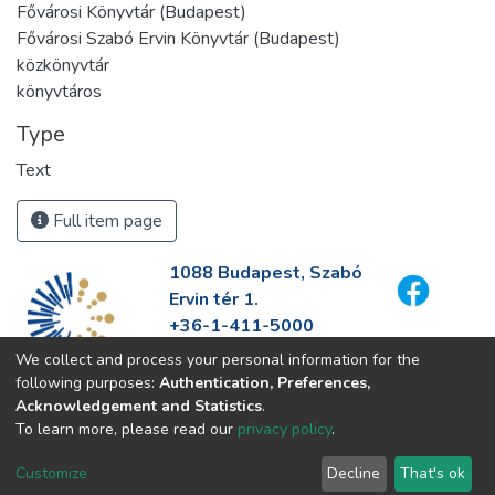
Fővárosi Könyvtár (Budapest)
Fővárosi Szabó Ervin Könyvtár (Budapest)
közkönyvtár
könyvtáros
Type
Text
Full item page
1088 Budapest, Szabó
Ervin tér 1.
+36-1-411-5000
info@fszek.hu
We collect and process your personal information for the
https://fszek.hu
following purposes:
Authentication, Preferences,
Acknowledgement and Statistics
.
To learn more, please read our
privacy policy
.
Customize
Decline
That's ok