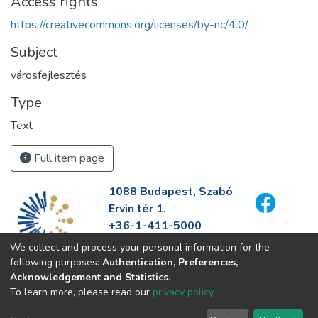
Access rights
https://creativecommons.org/licenses/by-nc/4.0/
Subject
városfejlesztés
Type
Text
Full item page
1088 Budapest, Szabó
Ervin tér 1.
+36-1-411-5000
info@fszek.hu
We collect and process your personal information for the
https://fszek.hu
following purposes:
Authentication, Preferences,
Acknowledgement and Statistics
.
To learn more, please read our
privacy policy
.