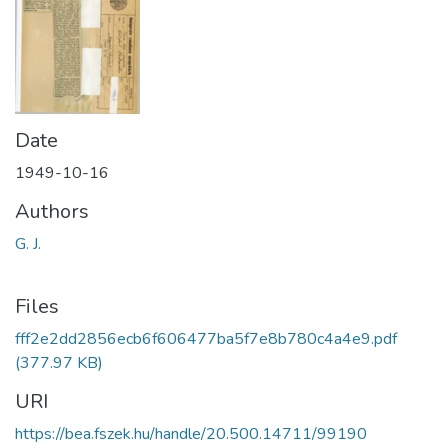
Date
1949-10-16
Authors
G. J.
Files
fff2e2dd2856ecb6f606477ba5f7e8b780c4a4e9.pdf
(377.97 KB)
URI
https://bea.fszek.hu/handle/20.500.14711/99190