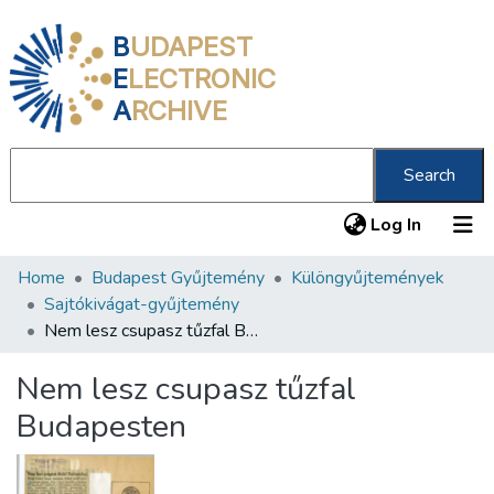
B
UDAPEST
E
LECTRONIC
A
RCHIVE
Search
(current
Log In
Home
Budapest Gyűjtemény
Különgyűjtemények
Communities & Collections
Sajtókivágat-gyűjtemény
All of DSpace
Nem lesz csupasz tűzfal Budapesten
Statistics
Nem lesz csupasz tűzfal
About us
Budapesten