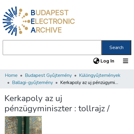
B
UDAPEST
E
LECTRONIC
A
RCHIVE
Search
(current
Log In
Home
Budapest Gyűjtemény
Különgyűjtemények
Communities & Collections
Ballagi-gyűjtemény
Kerkapoly az uj pénzügyminiszter : tollrajz /
All of DSpace
Kerkapoly az uj
Statistics
pénzügyminiszter : tollrajz /
About us