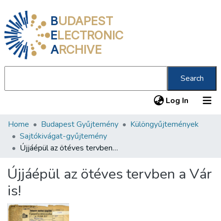
B
UDAPEST
E
LECTRONIC
A
RCHIVE
Search
(current
Log In
Home
Budapest Gyűjtemény
Különgyűjtemények
Communities & Collections
Sajtókivágat-gyűjtemény
All of DSpace
Újjáépül az ötéves tervben a Vár is!
Statistics
Újjáépül az ötéves tervben a Vár
About us
is!