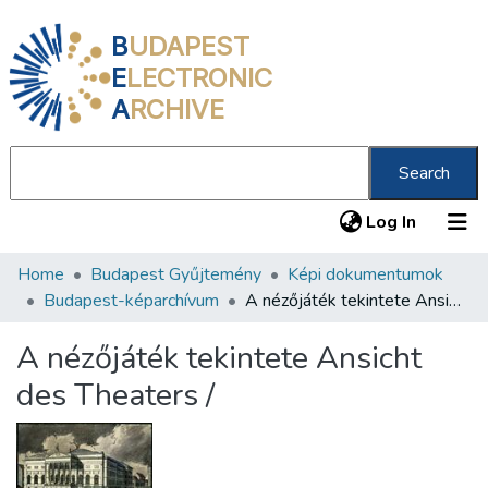
B
UDAPEST
E
LECTRONIC
A
RCHIVE
Search
(current
Log In
Home
Budapest Gyűjtemény
Képi dokumentumok
Communities & Collections
Budapest-képarchívum
A nézőjáték tekintete Ansicht des Theaters /
All of DSpace
A nézőjáték tekintete Ansicht
Statistics
des Theaters /
About us