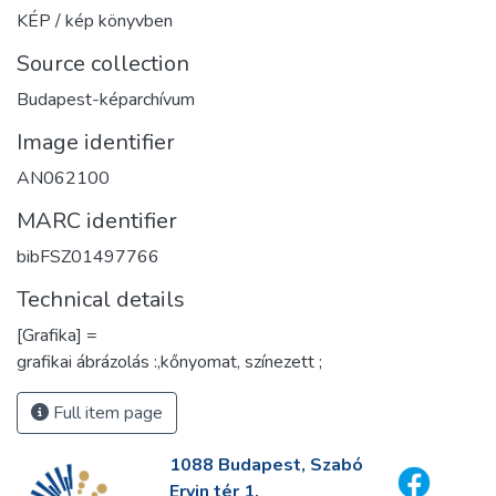
KÉP / kép könyvben
Source collection
Budapest-képarchívum
Image identifier
AN062100
MARC identifier
bibFSZ01497766
Technical details
[Grafika] =
grafikai ábrázolás :,kőnyomat, színezett ;
Full item page
1088 Budapest, Szabó
Ervin tér 1.