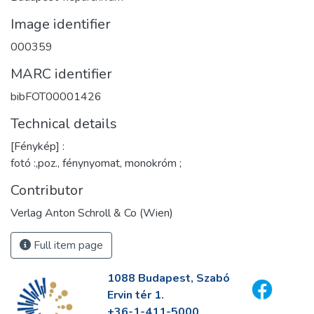
Image identifier
000359
MARC identifier
bibFOT00001426
Technical details
[Fénykép] :
fotó :,poz., fénynyomat, monokróm ;
Contributor
Verlag Anton Schroll & Co (Wien)
Full item page
1088 Budapest, Szabó
Ervin tér 1.
+36-1-411-5000