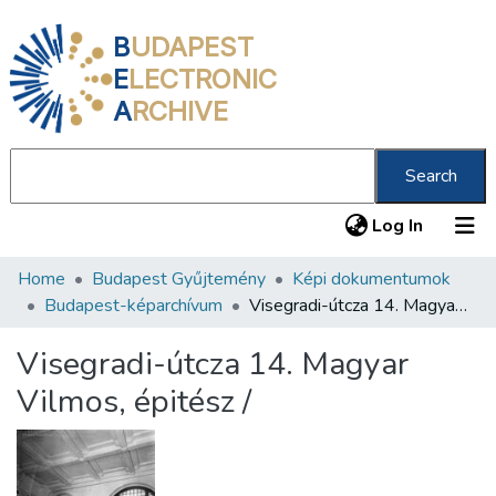
B
UDAPEST
E
LECTRONIC
A
RCHIVE
Search
(current
Log In
Home
Budapest Gyűjtemény
Képi dokumentumok
Communities & Collections
Budapest-képarchívum
Visegradi-útcza 14. Magyar Vilmos, épitész /
All of DSpace
Visegradi-útcza 14. Magyar
Statistics
Vilmos, épitész /
About us