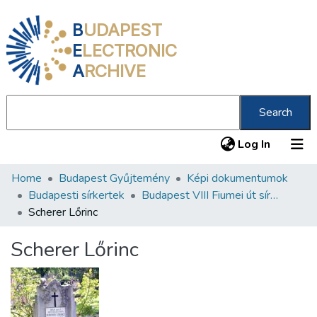
B
UDAPEST
E
LECTRONIC
A
RCHIVE
Search
(current
Log In
Home
Budapest Gyűjtemény
Képi dokumentumok
Communities & Collections
Budapesti sírkertek
Budapest VIII Fiumei út sírkert 1. rész
All of DSpace
Scherer Lőrinc
Statistics
Scherer Lőrinc
About us