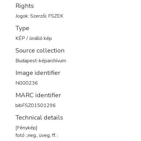
Rights
Jogok: Szerzői; FSZEK
Type
KÉP / önálló kép
Source collection
Budapest-képarchívum
Image identifier
N000236
MARC identifier
bibFSZ01501296
Technical details
[Fénykép]
fotó :,neg., üveg, ff. ;