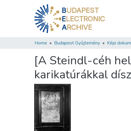
B
UDAPEST
E
LECTRONIC
A
RCHIVE
Home
Budapest Gyűjtemény
Képi doku
[A Steindl-céh he
karikatúrákkal dís