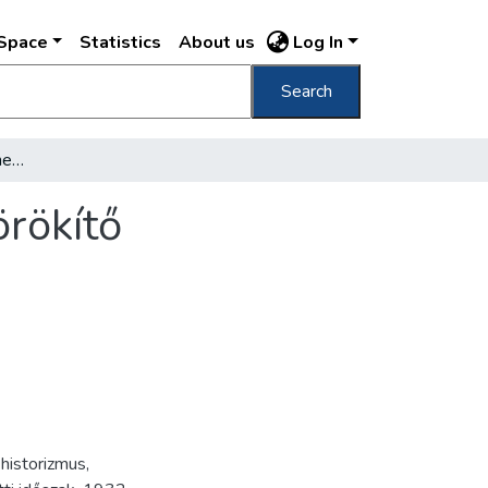
DSpace
Statistics
About us
Log In
Search
[A Steindl-céh helyiségének avatását megörökítő karikatúrákkal díszített emléklap]
rökítő
,
historizmus
,