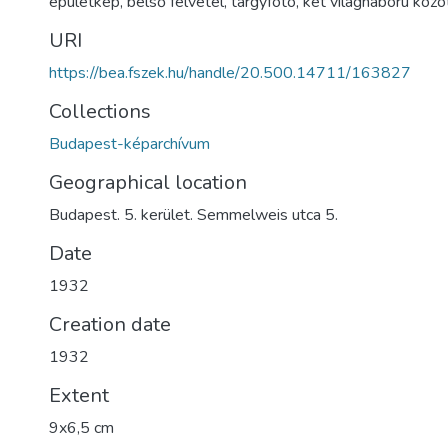
épületkép
,
belső felvétel
,
tárgyfotó
,
két világháború közöt
URI
https://bea.fszek.hu/handle/20.500.14711/163827
Collections
Budapest-képarchívum
Geographical location
Budapest. 5. kerület. Semmelweis utca 5.
Date
1932
Creation date
1932
Extent
9x6,5 cm