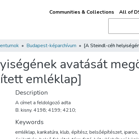
Communities & Collections
All of 
mentumok
Budapest-képarchívum
lyiségének avatását megö
zített emléklap]
Description
A címet a feldolgozó adta
B. kisny. 4198; 4199; 4210;
Keywords
emléklap
,
karikatúra
,
klub
,
építész
,
belsőépítészet
,
iparos