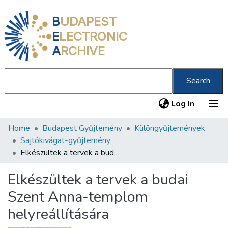
B
UDAPEST
E
LECTRONIC
A
RCHIVE
Search
(current
Log In
Home
Budapest Gyűjtemény
Különgyűjtemények
Communities & Collections
Sajtókivágat-gyűjtemény
All of DSpace
Elkészültek a tervek a budai Szent Anna-templom helyreállítására
Statistics
Elkészültek a tervek a budai
About us
Szent Anna-templom
helyreállítására