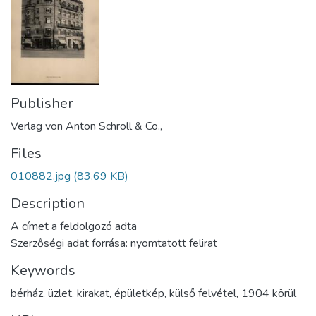
Publisher
Verlag von Anton Schroll & Co.,
Files
010882.jpg
(83.69 KB)
Description
A címet a feldolgozó adta
Szerzőségi adat forrása: nyomtatott felirat
Keywords
bérház
,
üzlet
,
kirakat
,
épületkép
,
külső felvétel
,
1904 körül