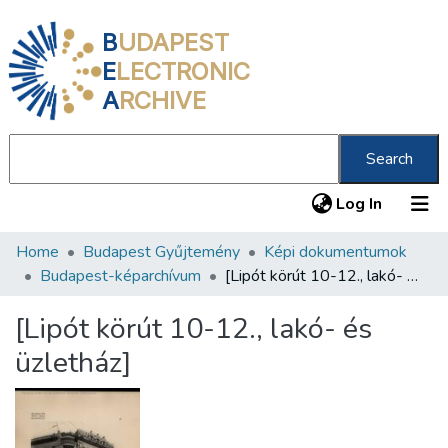
B
UDAPEST
E
LECTRONIC
A
RCHIVE
Search
(current
Log In
Home
Budapest Gyűjtemény
Képi dokumentumok
Communities & Collections
Budapest-képarchívum
[Lipót körút 10-12., lakó- és üzletház]
All of DSpace
[Lipót körút 10-12., lakó- és
Statistics
üzletház]
About us