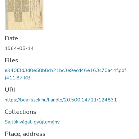
Date
1964-05-14
Files
e940f3d3d0e58b8cb21bc3e9ecd46e163c70a44f.pdf
(411.87 KB)
URI
https://bea.fszek.hu/handle/20.500.14711/124831
Collections
Sajtókivágat-gyűjtemény
Place, address