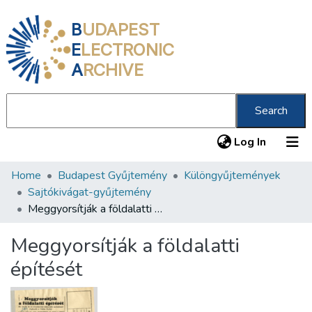
B
UDAPEST
E
LECTRONIC
A
RCHIVE
Search
(current
Log In
Home
Budapest Gyűjtemény
Különgyűjtemények
Communities & Collections
Sajtókivágat-gyűjtemény
All of DSpace
Meggyorsítják a földalatti építését
Statistics
Meggyorsítják a földalatti
About us
építését