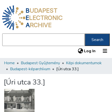
B
UDAPEST
E
LECTRONIC
A
RCHIVE
Search
(current
Log In
Home
Budapest Gyűjtemény
Képi dokumentumok
Communities & Collections
Budapest-képarchívum
[Úri utca 33.]
All of DSpace
[Úri utca 33.]
Statistics
About us