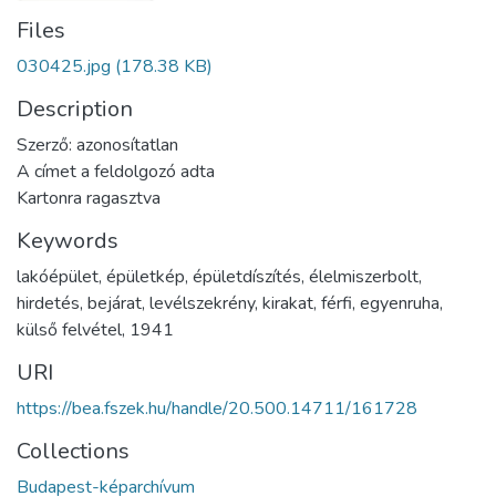
Files
030425.jpg
(178.38 KB)
Description
Szerző: azonosítatlan
A címet a feldolgozó adta
Kartonra ragasztva
Keywords
lakóépület
,
épületkép
,
épületdíszítés
,
élelmiszerbolt
,
hirdetés
,
bejárat
,
levélszekrény
,
kirakat
,
férfi
,
egyenruha
,
külső felvétel
,
1941
URI
https://bea.fszek.hu/handle/20.500.14711/161728
Collections
Budapest-képarchívum