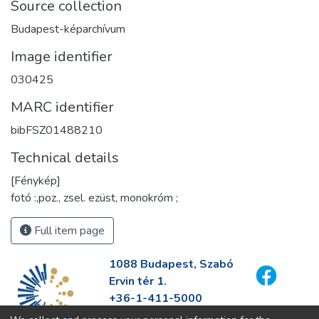
Source collection
Budapest-képarchívum
Image identifier
030425
MARC identifier
bibFSZ01488210
Technical details
[Fénykép]
fotó :,poz., zsel. ezüst, monokróm ;
Full item page
1088 Budapest, Szabó
Ervin tér 1.
+36-1-411-5000
info@fszek.hu