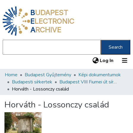
B
UDAPEST
E
LECTRONIC
A
RCHIVE
Search
(current
Log In
Home
Budapest Gyűjtemény
Képi dokumentumok
Communities & Collections
Budapesti sírkertek
Budapest VIII Fiumei út sírkert 1. rész
All of DSpace
Horváth - Lossonczy család
Statistics
Horváth - Lossonczy család
About us