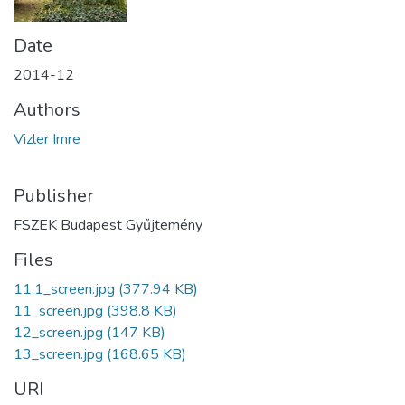
Date
2014-12
Authors
Vizler Imre
Publisher
FSZEK Budapest Gyűjtemény
Files
11.1_screen.jpg
(377.94 KB)
11_screen.jpg
(398.8 KB)
12_screen.jpg
(147 KB)
13_screen.jpg
(168.65 KB)
URI