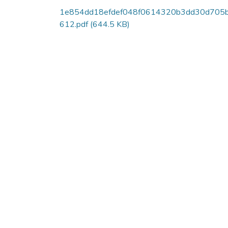
1e854dd18efdef048f0614320b3dd30d705
612.pdf
(644.5 KB)