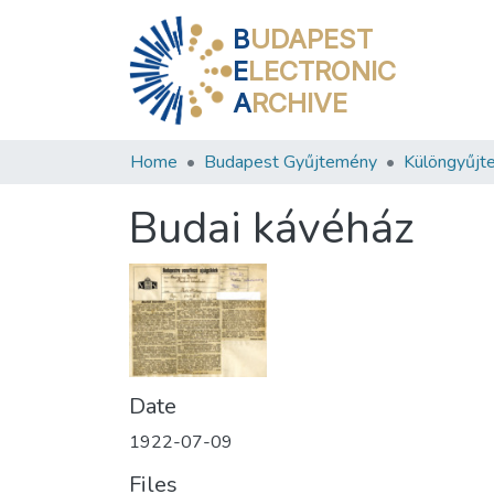
B
UDAPEST
E
LECTRONIC
A
RCHIVE
Home
Budapest Gyűjtemény
Különgyűjt
Budai kávéház
Date
1922-07-09
Files