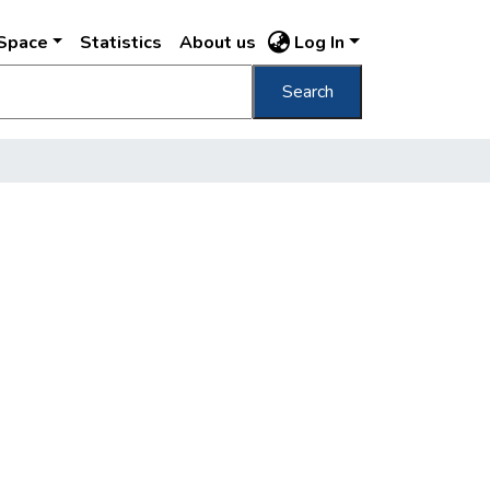
DSpace
Statistics
About us
Log In
Search