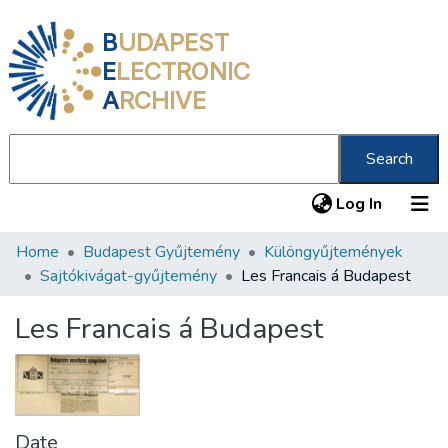
B
UDAPEST
E
LECTRONIC
A
RCHIVE
Search
(current
Log In
Home
Budapest Gyűjtemény
Különgyűjtemények
Communities & Collections
Sajtókivágat-gyűjtemény
Les Francais á Budapest
All of DSpace
Les Francais á Budapest
Statistics
About us
Date