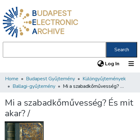
B
UDAPEST
E
LECTRONIC
A
RCHIVE
Search
(current
Log In
Home
Budapest Gyűjtemény
Különgyűjtemények
Communities & Collections
Ballagi-gyűjtemény
Mi a szabadkőművesség? És mit akar? /
All of DSpace
Mi a szabadkőművesség? És mit
Statistics
akar? /
About us