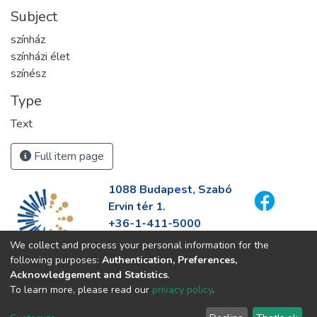
Subject
színház
színházi élet
színész
Type
Text
Full item page
1088 Budapest, Szabó
Ervin tér 1.
+36-1-411-5000
info@fszek.hu
We collect and process your personal information for the
https://fszek.hu
following purposes:
Authentication, Preferences,
Acknowledgement and Statistics
.
To learn more, please read our
privacy policy
.