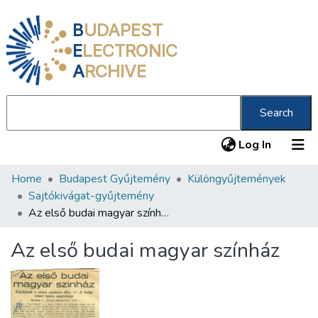
B
UDAPEST
E
LECTRONIC
A
RCHIVE
Search
(current
Log In
Home
Budapest Gyűjtemény
Különgyűjtemények
Communities & Collections
Sajtókivágat-gyűjtemény
All of DSpace
Az első budai magyar színház
Statistics
Az első budai magyar színház
About us