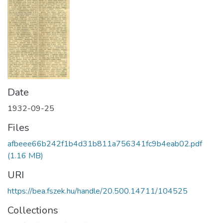
Date
1932-09-25
Files
afbeee66b242f1b4d31b811a756341fc9b4eab02.pdf
(1.16 MB)
URI
https://bea.fszek.hu/handle/20.500.14711/104525
Collections