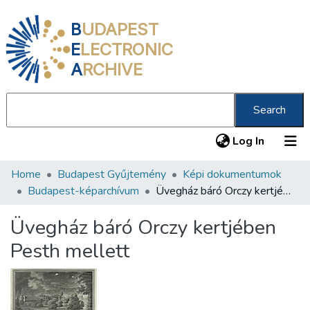
B
UDAPEST
E
LECTRONIC
A
RCHIVE
Search
(current
Log In
Home
Budapest Gyűjtemény
Képi dokumentumok
Communities & Collections
Budapest-képarchívum
Üvegház báró Orczy kertjében Pesth mellett
All of DSpace
Üvegház báró Orczy kertjében
Statistics
Pesth mellett
About us