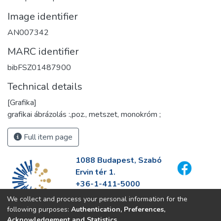
Image identifier
AN007342
MARC identifier
bibFSZ01487900
Technical details
[Grafika]
grafikai ábrázolás :,poz., metszet, monokróm ;
Full item page
1088 Budapest, Szabó
Ervin tér 1.
+36-1-411-5000
info@fszek.hu
We collect and process your personal information for the
https://fszek.hu
following purposes:
Authentication, Preferences,
Acknowledgement and Statistics
.