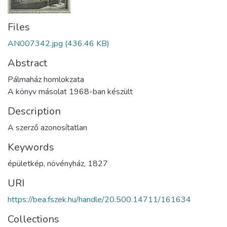
Files
AN007342.jpg
(436.46 KB)
Abstract
Pálmaház homlokzata
A könyv másolat 1968-ban készült
Description
A szerző azonosítatlan
Keywords
épületkép
,
növényház
,
1827
URI
https://bea.fszek.hu/handle/20.500.14711/161634
Collections