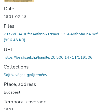
Date
1901-02-19
Files
71a7e63400fce4afabb61ddae617564dfdbfa0b4.pdf
(996.48 KB)
URI
https://bea.fszek.hu/handle/20.500.14711/119306
Collections
Sajtókivágat-gyűjtemény
Place, address
Budapest
Temporal coverage
1901