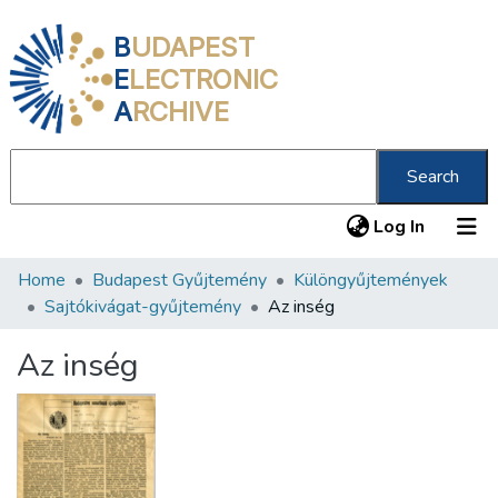
B
UDAPEST
E
LECTRONIC
A
RCHIVE
Search
(current
Log In
Home
Budapest Gyűjtemény
Különgyűjtemények
Communities & Collections
Sajtókivágat-gyűjtemény
Az inség
All of DSpace
Az inség
Statistics
About us