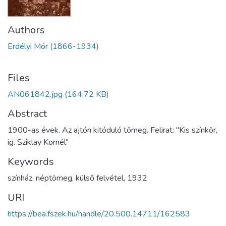
Authors
Erdélyi Mór (1866-1934)
Files
AN061842.jpg
(164.72 KB)
Abstract
1900-as évek. Az ajtón kitóduló tömeg. Felirat: "Kis színkör,
ig. Sziklay Kornél"
Keywords
színház
,
néptömeg
,
külső felvétel
,
1932
URI
https://bea.fszek.hu/handle/20.500.14711/162583