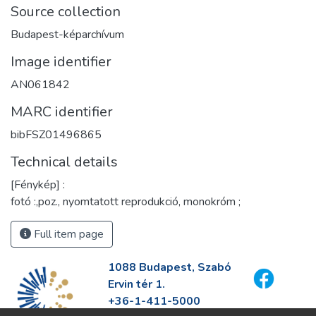
Source collection
Budapest-képarchívum
Image identifier
AN061842
MARC identifier
bibFSZ01496865
Technical details
[Fénykép] :
fotó :,poz., nyomtatott reprodukció, monokróm ;
Full item page
1088 Budapest, Szabó
Ervin tér 1.
+36-1-411-5000