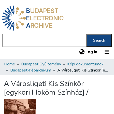
B
UDAPEST
E
LECTRONIC
A
RCHIVE
Search
(current
Log In
Home
Budapest Gyűjtemény
Képi dokumentumok
Communities & Collections
Budapest-képarchívum
A Városligeti Kis Színkör [egykori Hököm Színház] /
All of DSpace
A Városligeti Kis Színkör
Statistics
[egykori Hököm Színház] /
About us