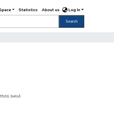
DSpace
Statistics
About us
Log In
Search
tfotó
,
belső