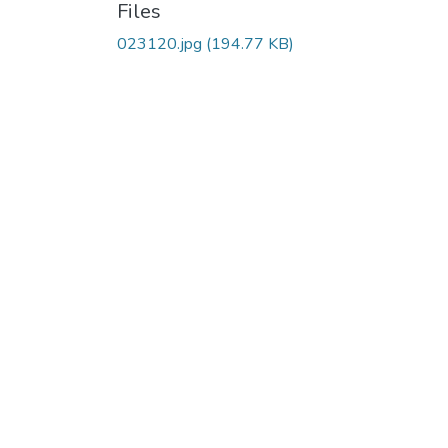
Files
023120.jpg
(194.77 KB)