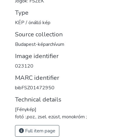
Jogok: FSZEK
Type
KÉP / önálló kép
Source collection
Budapest-képarchívum
Image identifier
023120
MARC identifier
bibFSZ01472950
Technical details
[Fénykép]
fotó :,poz., zsel. ezüst, monokróm ;
Full item page