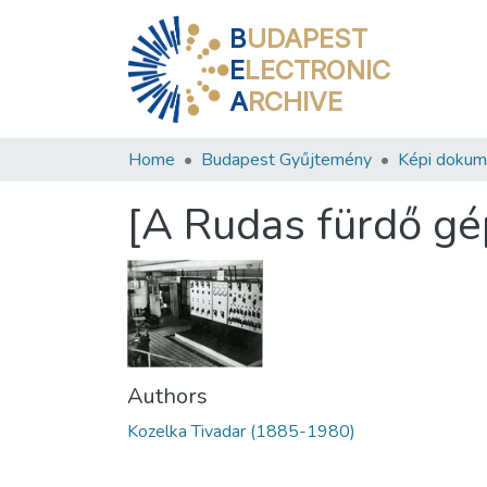
B
UDAPEST
E
LECTRONIC
A
RCHIVE
Home
Budapest Gyűjtemény
Képi doku
[A Rudas fürdő gé
Authors
Kozelka Tivadar (1885-1980)