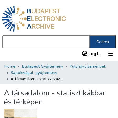
B
UDAPEST
E
LECTRONIC
A
RCHIVE
Search
(current
Log In
Home
Budapest Gyűjtemény
Különgyűjtemények
Communities & Collections
Sajtókivágat-gyűjtemény
All of DSpace
A társadalom - statisztikákban és térképen
Statistics
A társadalom - statisztikákban
About us
és térképen