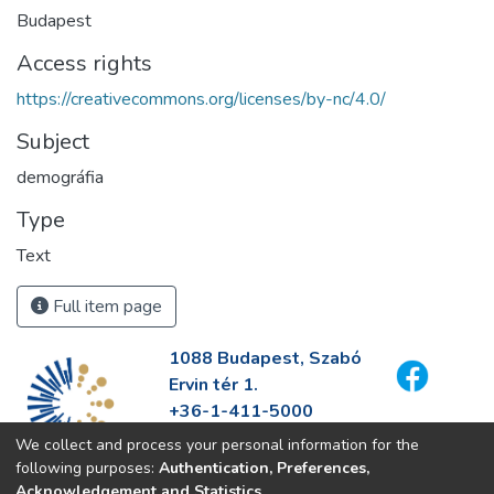
Budapest
Access rights
https://creativecommons.org/licenses/by-nc/4.0/
Subject
demográfia
Type
Text
Full item page
1088 Budapest, Szabó
Ervin tér 1.
+36-1-411-5000
info@fszek.hu
We collect and process your personal information for the
https://fszek.hu
following purposes:
Authentication, Preferences,
Acknowledgement and Statistics
.