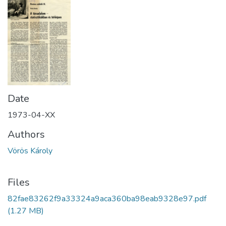
Date
1973-04-XX
Authors
Vörös Károly
Files
82fae83262f9a33324a9aca360ba98eab9328e97.pdf
(1.27 MB)