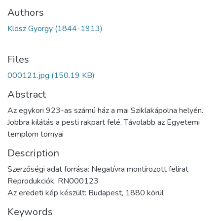
Authors
Klösz György (1844-1913)
Files
000121.jpg
(150.19 KB)
Abstract
Az egykori 923-as számú ház a mai Sziklakápolna helyén.
Jobbra kilátás a pesti rakpart felé. Távolabb az Egyetemi
templom tornyai
Description
Szerzőségi adat forrása: Negatívra montírozott felirat
Reprodukciók: RN000123
Az eredeti kép készült: Budapest, 1880 körül
Keywords