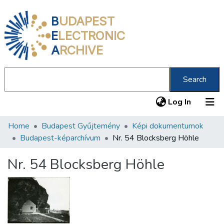
B
UDAPEST
E
LECTRONIC
A
RCHIVE
Search
(current
Log In
Home
Budapest Gyűjtemény
Képi dokumentumok
Communities & Collections
Budapest-képarchívum
Nr. 54 Blocksberg Höhle
All of DSpace
Nr. 54 Blocksberg Höhle
Statistics
About us