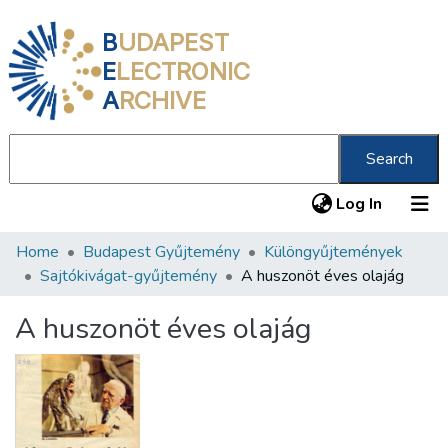
B
UDAPEST
E
LECTRONIC
A
RCHIVE
Search
(current
Log In
Home
Budapest Gyűjtemény
Különgyűjtemények
Communities & Collections
Sajtókivágat-gyűjtemény
A huszonöt éves olajág
All of DSpace
A huszonöt éves olajág
Statistics
About us