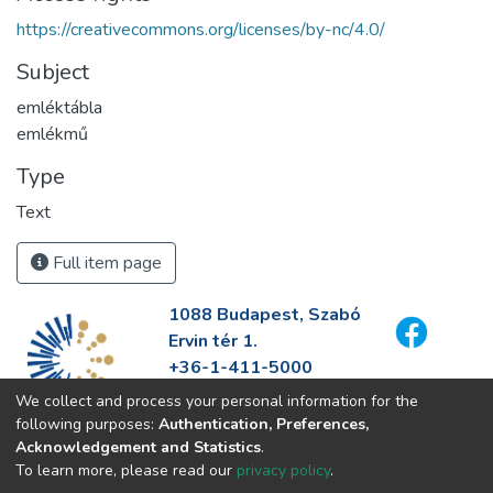
https://creativecommons.org/licenses/by-nc/4.0/
Subject
emléktábla
emlékmű
Type
Text
Full item page
1088 Budapest, Szabó
Ervin tér 1.
+36-1-411-5000
info@fszek.hu
We collect and process your personal information for the
https://fszek.hu
following purposes:
Authentication, Preferences,
Acknowledgement and Statistics
.
To learn more, please read our
privacy policy
.