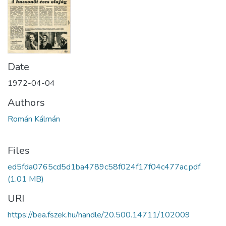
Date
1972-04-04
Authors
Román Kálmán
Files
ed5fda0765cd5d1ba4789c58f024f17f04c477ac.pdf
(1.01 MB)
URI
https://bea.fszek.hu/handle/20.500.14711/102009