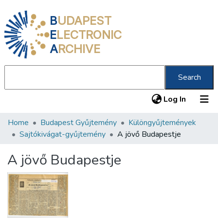
B
UDAPEST
E
LECTRONIC
A
RCHIVE
Search
(current
Log In
Home
Budapest Gyűjtemény
Különgyűjtemények
Communities & Collections
Sajtókivágat-gyűjtemény
A jövő Budapestje
All of DSpace
A jövő Budapestje
Statistics
About us